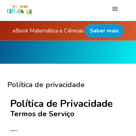
Home
eBook Matemática e Ciências
Saber mais
Artigos
Aula Particular
Atividades
Política de privacidade
Sobre mim
Política de Privacidade
Contato
Termos de Serviço
—-