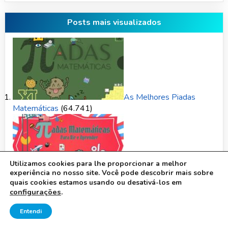
Posts mais visualizados
As Melhores Piadas
Matemáticas
(64.741)
Utilizamos cookies para lhe proporcionar a melhor
experiência no nosso site. Você pode descobrir mais sobre
Piadas Matemáticas para
quais cookies estamos usando ou desativá-los em
Rir e Aprender
(12.442)
configurações
.
Entendi